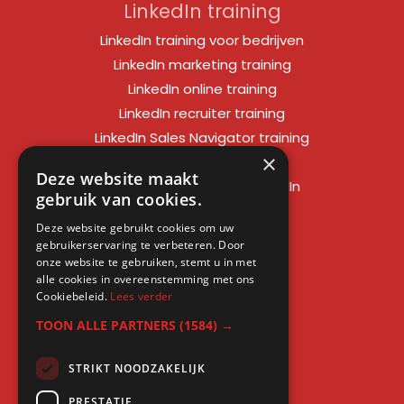
LinkedIn training
LinkedIn training voor bedrijven
LinkedIn marketing training
LinkedIn online training
LinkedIn recruiter training
LinkedIn Sales Navigator training
×
LinkedIn sales training
Deze website maakt
Social media training LinkedIn
gebruik van cookies.
LinkedIn expert training
Deze website gebruikt cookies om uw
LinkedIn workshop
gebruikerservaring te verbeteren. Door
LinkedIn cursus
onze website te gebruiken, stemt u in met
alle cookies in overeenstemming met ons
Cursus LinkedIn zakelijk
Cookiebeleid.
Lees verder
TOON ALLE PARTNERS
(1584) →
STRIKT NOODZAKELIJK
Gratis kennis
PRESTATIE