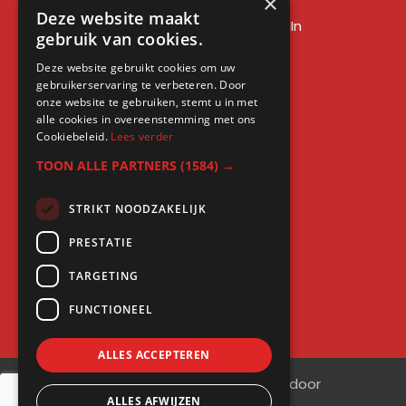
×
LinkedIn sales training
Deze website maakt
Social media training LinkedIn
gebruik van cookies.
LinkedIn expert training
Deze website gebruikt cookies om uw
LinkedIn workshop
gebruikerservaring te verbeteren. Door
LinkedIn cursus
onze website te gebruiken, stemt u in met
alle cookies in overeenstemming met ons
Cursus LinkedIn zakelijk
Cookiebeleid.
Lees verder
TOON ALLE PARTNERS
(1584) →
STRIKT NOODZAKELIJK
Gratis kennis
PRESTATIE
Blogs
TARGETING
LinkedIn profielcheck
FUNCTIONEEL
ALLES ACCEPTEREN
©
2026
| Website ontwikkeling door
ALLES AFWIJZEN