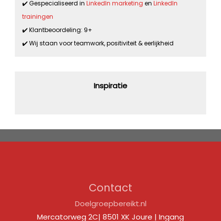
✔️ Gespecialiseerd in
LinkedIn marketing
en
LinkedIn
trainingen
✔️ Klantbeoordeling: 9+
✔️ Wij staan voor teamwork, positiviteit & eerlijkheid
Inspiratie
Contact
Doelgroepbereikt.nl
Mercatorweg 2C| 8501 XK Joure | Ingang