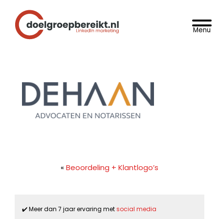
Spring
Door
DoelgroepBereikt.nl
naar
naar
Toggle 
de
de
hoofdnavigatie
hoofd
inhoud
«
Beoordeling + Klantlogo’s
✔️ Meer dan 7 jaar ervaring met
social media