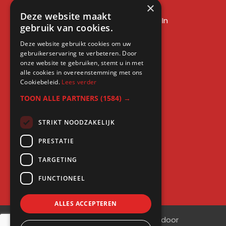
×
LinkedIn sales training
Deze website maakt
Social media training LinkedIn
gebruik van cookies.
LinkedIn expert training
Deze website gebruikt cookies om uw
LinkedIn workshop
gebruikerservaring te verbeteren. Door
LinkedIn cursus
onze website te gebruiken, stemt u in met
alle cookies in overeenstemming met ons
Cursus LinkedIn zakelijk
Cookiebeleid.
Lees verder
TOON ALLE PARTNERS
(1584) →
STRIKT NOODZAKELIJK
Gratis kennis
PRESTATIE
Blogs
TARGETING
LinkedIn profielcheck
FUNCTIONEEL
ALLES ACCEPTEREN
©
2026
| Website ontwikkeling door