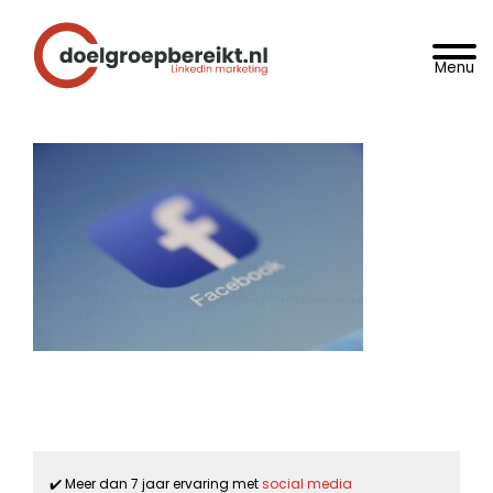
Spring
Door
DoelgroepBereikt.nl
naar
naar
Toggle 
de
de
hoofdnavigatie
hoofd
inhoud
✔️ Meer dan 7 jaar ervaring met
social media