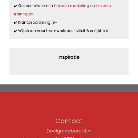
✔️ Gespecialiseerd in
LinkedIn marketing
en
LinkedIn
trainingen
✔️ Klantbeoordeling: 9+
✔️ Wij staan voor teamwork, positiviteit & eerlijkheid
Inspiratie
Contact
Doelgroepbereikt.nl