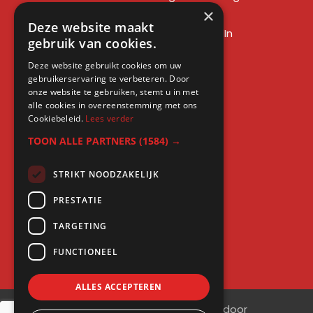
×
LinkedIn sales training
Deze website maakt
Social media training LinkedIn
gebruik van cookies.
LinkedIn expert training
Deze website gebruikt cookies om uw
LinkedIn workshop
gebruikerservaring te verbeteren. Door
LinkedIn cursus
onze website te gebruiken, stemt u in met
alle cookies in overeenstemming met ons
Cursus LinkedIn zakelijk
Cookiebeleid.
Lees verder
TOON ALLE PARTNERS
(1584) →
STRIKT NOODZAKELIJK
Gratis kennis
PRESTATIE
Blogs
TARGETING
LinkedIn profielcheck
FUNCTIONEEL
ALLES ACCEPTEREN
©
2026
| Website ontwikkeling door