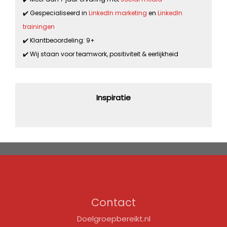
✔️ Gespecialiseerd in
LinkedIn marketing
en
LinkedIn
trainingen
✔️ Klantbeoordeling: 9+
✔️ Wij staan voor teamwork, positiviteit & eerlijkheid
Inspiratie
Contact
Doelgroepbereikt.nl