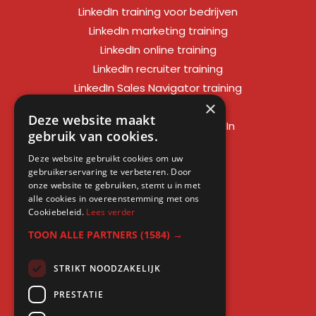
LinkedIn training voor bedrijven
LinkedIn marketing training
LinkedIn online training
LinkedIn recruiter training
LinkedIn Sales Navigator training
×
LinkedIn sales training
Deze website maakt
Social media training LinkedIn
gebruik van cookies.
LinkedIn expert training
Deze website gebruikt cookies om uw
LinkedIn workshop
gebruikerservaring te verbeteren. Door
LinkedIn cursus
onze website te gebruiken, stemt u in met
alle cookies in overeenstemming met ons
Cursus LinkedIn zakelijk
Cookiebeleid.
Lees verder
TOON ALLE PARTNERS
(1584) →
STRIKT NOODZAKELIJK
Gratis kennis
PRESTATIE
Blogs