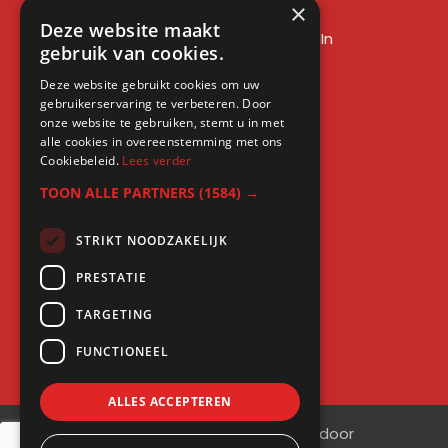
×
LinkedIn sales training
Deze website maakt
Social media training LinkedIn
gebruik van cookies.
LinkedIn expert training
Deze website gebruikt cookies om uw
LinkedIn workshop
gebruikerservaring te verbeteren. Door
LinkedIn cursus
onze website te gebruiken, stemt u in met
alle cookies in overeenstemming met ons
Cursus LinkedIn zakelijk
Cookiebeleid.
Lees verder
TOON ALLE PARTNERS
(1584) →
STRIKT NOODZAKELIJK
Gratis kennis
PRESTATIE
Blogs
TARGETING
LinkedIn profielcheck
FUNCTIONEEL
ALLES ACCEPTEREN
©
2026
| Website ontwikkeling door