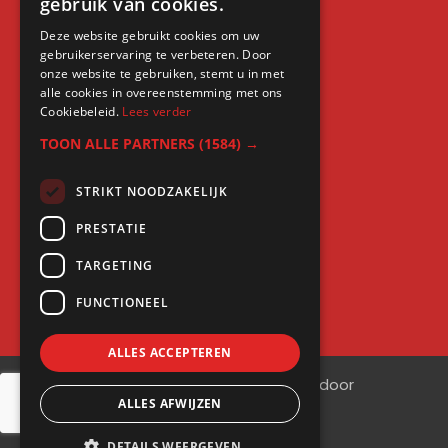
gebruik van cookies.
LinkedIn expert training
Deze website gebruikt cookies om uw
LinkedIn workshop
gebruikerservaring te verbeteren. Door
LinkedIn cursus
onze website te gebruiken, stemt u in met
alle cookies in overeenstemming met ons
Cursus LinkedIn zakelijk
Cookiebeleid.
Lees verder
TOON ALLE PARTNERS
(1584) →
STRIKT NOODZAKELIJK
Gratis kennis
PRESTATIE
Blogs
TARGETING
LinkedIn profielcheck
FUNCTIONEEL
ALLES ACCEPTEREN
©
2026
| Website ontwikkeling door
ALLES AFWIJZEN
WEBSITEBEREIKT.NL
DETAILS WEERGEVEN