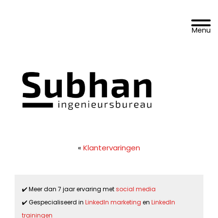
Spring
Door
DoelgroepBereikt.nl
naar
naar
Toggle 
de
de
hoofdnavigatie
hoofd
inhoud
«
Klantervaringen
✔️ Meer dan 7 jaar ervaring met
social media
✔️ Gespecialiseerd in
LinkedIn marketing
en
LinkedIn
trainingen