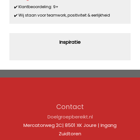
✔️ Klantbeoordeling: 9+
✔️ Wij staan voor teamwork, positiviteit & eerlijkheid
Inspiratie
Contact
Doelgroepbereikt.nl
Mercatorweg 2C| 8501 XK Joure | Ingang
Zuidtoren