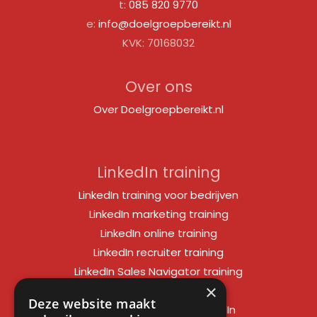
t:
085 820 9770
e:
info@doelgroepbereikt.nl
KVK: 70168032
Over ons
Over Doelgroepbereikt.nl
LinkedIn training
LinkedIn training voor bedrijven
LinkedIn marketing training
LinkedIn online training
LinkedIn recruiter training
LinkedIn Sales Navigator training
×
LinkedIn sales training
Deze website maakt
Social media training LinkedIn