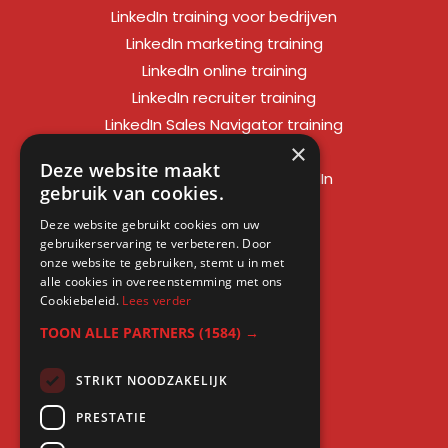
LinkedIn training voor bedrijven
LinkedIn marketing training
LinkedIn online training
LinkedIn recruiter training
LinkedIn Sales Navigator training
×
LinkedIn sales training
Deze website maakt
Social media training LinkedIn
gebruik van cookies.
LinkedIn expert training
Deze website gebruikt cookies om uw
LinkedIn workshop
gebruikerservaring te verbeteren. Door
LinkedIn cursus
onze website te gebruiken, stemt u in met
alle cookies in overeenstemming met ons
Cursus LinkedIn zakelijk
Cookiebeleid.
Lees verder
TOON ALLE PARTNERS
(1584) →
STRIKT NOODZAKELIJK
Gratis kennis
PRESTATIE
Blogs