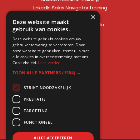
LinkedIn Sales Navigator training
×
LinkedIn sales training
Deze website maakt
Social media training LinkedIn
gebruik van cookies.
LinkedIn expert training
Deze website gebruikt cookies om uw
LinkedIn workshop
gebruikerservaring te verbeteren. Door
LinkedIn cursus
onze website te gebruiken, stemt u in met
alle cookies in overeenstemming met ons
Cursus LinkedIn zakelijk
Cookiebeleid.
Lees verder
TOON ALLE PARTNERS
(1584) →
STRIKT NOODZAKELIJK
Gratis kennis
PRESTATIE
Blogs
TARGETING
LinkedIn profielcheck
FUNCTIONEEL
ALLES ACCEPTEREN