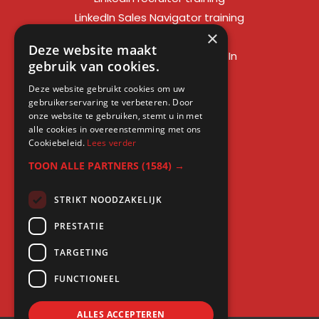
LinkedIn Sales Navigator training
×
LinkedIn sales training
Deze website maakt
Social media training LinkedIn
gebruik van cookies.
LinkedIn expert training
Deze website gebruikt cookies om uw
LinkedIn workshop
gebruikerservaring te verbeteren. Door
LinkedIn cursus
onze website te gebruiken, stemt u in met
alle cookies in overeenstemming met ons
Cursus LinkedIn zakelijk
Cookiebeleid.
Lees verder
TOON ALLE PARTNERS
(1584) →
STRIKT NOODZAKELIJK
Gratis kennis
PRESTATIE
Blogs
TARGETING
LinkedIn profielcheck
FUNCTIONEEL
ALLES ACCEPTEREN