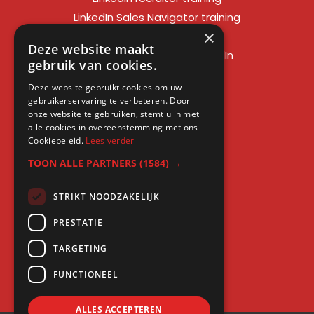
LinkedIn Sales Navigator training
×
LinkedIn sales training
Deze website maakt
Social media training LinkedIn
gebruik van cookies.
LinkedIn expert training
Deze website gebruikt cookies om uw
LinkedIn workshop
gebruikerservaring te verbeteren. Door
LinkedIn cursus
onze website te gebruiken, stemt u in met
alle cookies in overeenstemming met ons
Cursus LinkedIn zakelijk
Cookiebeleid.
Lees verder
TOON ALLE PARTNERS
(1584) →
STRIKT NOODZAKELIJK
Gratis kennis
PRESTATIE
Blogs
TARGETING
LinkedIn profielcheck
FUNCTIONEEL
ALLES ACCEPTEREN