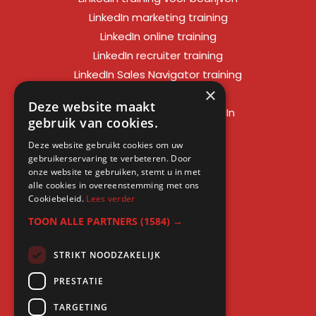
LinkedIn marketing training
LinkedIn online training
LinkedIn recruiter training
LinkedIn Sales Navigator training
×
LinkedIn sales training
Deze website maakt
Social media training LinkedIn
gebruik van cookies.
LinkedIn expert training
Deze website gebruikt cookies om uw
LinkedIn workshop
gebruikerservaring te verbeteren. Door
LinkedIn cursus
onze website te gebruiken, stemt u in met
alle cookies in overeenstemming met ons
Cursus LinkedIn zakelijk
Cookiebeleid.
Lees verder
TOON ALLE PARTNERS
(1584) →
STRIKT NOODZAKELIJK
Gratis kennis
PRESTATIE
Blogs
TARGETING
LinkedIn profielcheck