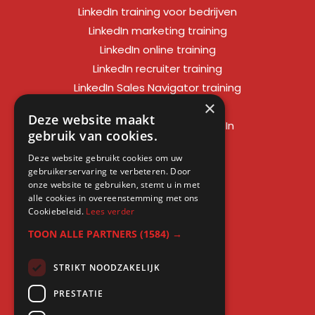
LinkedIn training voor bedrijven
LinkedIn marketing training
LinkedIn online training
LinkedIn recruiter training
LinkedIn Sales Navigator training
×
LinkedIn sales training
Deze website maakt
Social media training LinkedIn
gebruik van cookies.
LinkedIn expert training
Deze website gebruikt cookies om uw
LinkedIn workshop
gebruikerservaring te verbeteren. Door
LinkedIn cursus
onze website te gebruiken, stemt u in met
alle cookies in overeenstemming met ons
Cursus LinkedIn zakelijk
Cookiebeleid.
Lees verder
TOON ALLE PARTNERS
(1584) →
STRIKT NOODZAKELIJK
Gratis kennis
PRESTATIE
Blogs