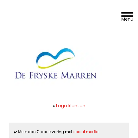
Spring
Door
DoelgroepBereikt.nl
naar
naar
Toggle 
de
de
hoofdnavigatie
hoofd
inhoud
«
Logo klanten
✔️ Meer dan 7 jaar ervaring met
social media