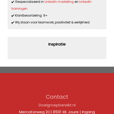
✔️ Gespecialiseerd in
LinkedIn marketing
en
LinkedIn
trainingen
✔️ Klantbeoordeling: 9+
✔️ Wij staan voor teamwork, positiviteit & eerlijkheid
Inspiratie
Contact
Doelgroepbereikt.nl
Mercatorweg 2C| 8501 XK Joure | Ingang