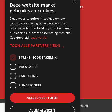
×
LinkedIn sales training
Deze website maakt
Social media training LinkedIn
gebruik van cookies.
LinkedIn expert training
Deze website gebruikt cookies om uw
LinkedIn workshop
gebruikerservaring te verbeteren. Door
LinkedIn cursus
onze website te gebruiken, stemt u in met
alle cookies in overeenstemming met ons
Cursus LinkedIn zakelijk
Cookiebeleid.
Lees verder
TOON ALLE PARTNERS
(1584) →
STRIKT NOODZAKELIJK
Gratis kennis
PRESTATIE
Blogs
TARGETING
LinkedIn profielcheck
FUNCTIONEEL
ALLES ACCEPTEREN
©
2026
| Website ontwikkeling door
ALLES AFWIJZEN