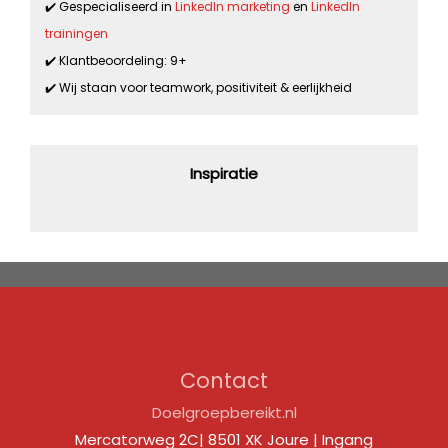
✔️ Gespecialiseerd in
LinkedIn marketing
en
LinkedIn
trainingen
✔️ Klantbeoordeling: 9+
✔️ Wij staan voor teamwork, positiviteit & eerlijkheid
Inspiratie
Contact
Doelgroepbereikt.nl
Mercatorweg 2C| 8501 XK Joure | Ingang