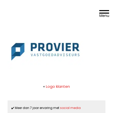
Spring
Door
DoelgroepBereikt.nl
naar
naar
Toggle 
de
de
hoofdnavigatie
hoofd
inhoud
«
Logo klanten
✔️ Meer dan 7 jaar ervaring met
social media