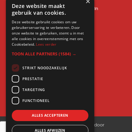
×
LinkedIn sales training
Deze website maakt
Social media training LinkedIn
gebruik van cookies.
LinkedIn expert training
Deze website gebruikt cookies om uw
LinkedIn workshop
gebruikerservaring te verbeteren. Door
LinkedIn cursus
onze website te gebruiken, stemt u in met
alle cookies in overeenstemming met ons
Cursus LinkedIn zakelijk
Cookiebeleid.
Lees verder
TOON ALLE PARTNERS
(1584) →
STRIKT NOODZAKELIJK
Gratis kennis
PRESTATIE
Blogs
TARGETING
LinkedIn profielcheck
FUNCTIONEEL
ALLES ACCEPTEREN
©
2026
| Website ontwikkeling door
ALLES AFWIJZEN