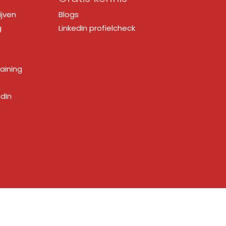
ijven
Blogs
g
LinkedIn profielcheck
raining
edIn