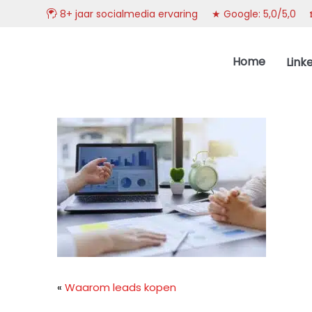
8+ jaar socialmedia ervaring ★ Google: 5,0/5,0
Spring
Door
DoelgroepBereikt.nl
naar
naar
Home
Link
de
de
hoofdnavigatie
hoofd
inhoud
«
Waarom leads kopen