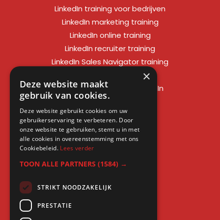
LinkedIn training voor bedrijven
LinkedIn marketing training
LinkedIn online training
LinkedIn recruiter training
LinkedIn Sales Navigator training
×
LinkedIn sales training
Deze website maakt
Social media training LinkedIn
gebruik van cookies.
LinkedIn expert training
Deze website gebruikt cookies om uw
LinkedIn workshop
gebruikerservaring te verbeteren. Door
LinkedIn cursus
onze website te gebruiken, stemt u in met
alle cookies in overeenstemming met ons
Cursus LinkedIn zakelijk
Cookiebeleid.
Lees verder
TOON ALLE PARTNERS
(1584) →
STRIKT NOODZAKELIJK
Gratis kennis
PRESTATIE
Blogs