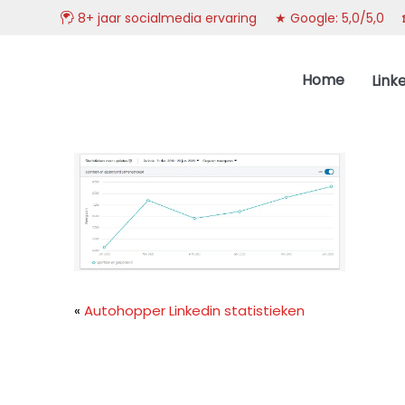
8+ jaar socialmedia ervaring ★ Google: 5,0/5,0
Spring
Door
DoelgroepBereikt.nl
naar
naar
Home
Link
de
de
hoofdnavigatie
hoofd
inhoud
«
Autohopper Linkedin statistieken