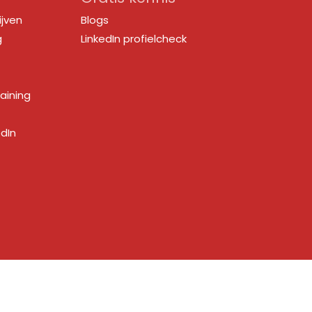
ijven
Blogs
g
LinkedIn profielcheck
raining
edIn