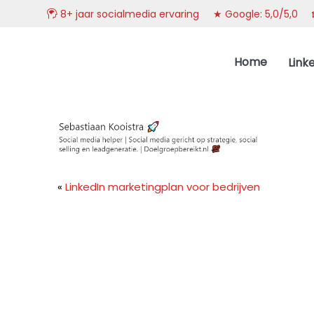
8+ jaar socialmedia ervaring ★ Google: 5,0/5,0
Spring
Door
DoelgroepBereikt.nl
naar
naar
Home
Link
de
de
hoofdnavigatie
hoofd
inhoud
«
LinkedIn marketingplan voor bedrijven