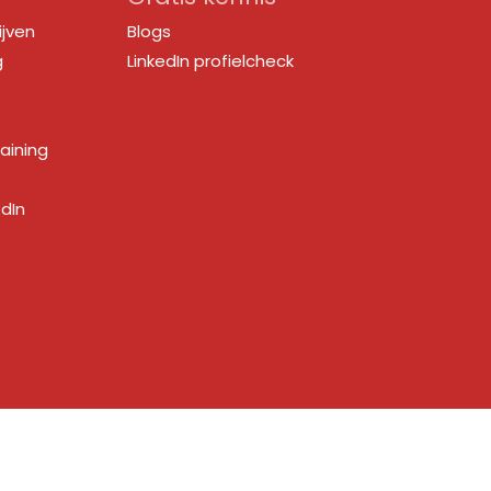
ijven
Blogs
g
LinkedIn profielcheck
raining
edIn