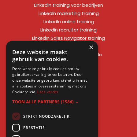
LinkedIn training voor bedrijven
LinkedIn marketing training
LinkedIn online training
LinkedIn recruiter training
LinkedIn Sales Navigator training
×
LinkedIn sales training
Deze website maakt
Social media training LinkedIn
gebruik van cookies.
LinkedIn expert training
Deze website gebruikt cookies om uw
LinkedIn workshop
gebruikerservaring te verbeteren. Door
LinkedIn cursus
onze website te gebruiken, stemt u in met
alle cookies in overeenstemming met ons
Cursus LinkedIn zakelijk
Cookiebeleid.
Lees verder
TOON ALLE PARTNERS
(1584) →
STRIKT NOODZAKELIJK
Gratis kennis
PRESTATIE
Blogs