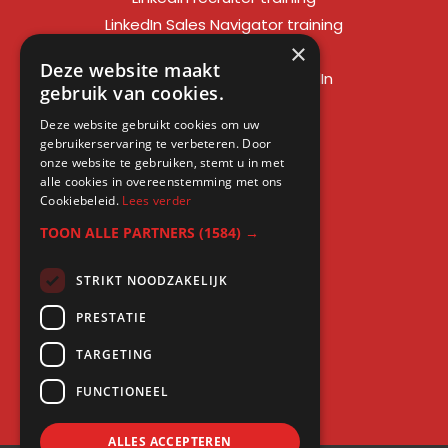
LinkedIn Sales Navigator training
×
LinkedIn sales training
Deze website maakt
Social media training LinkedIn
gebruik van cookies.
LinkedIn expert training
Deze website gebruikt cookies om uw
LinkedIn workshop
gebruikerservaring te verbeteren. Door
LinkedIn cursus
onze website te gebruiken, stemt u in met
alle cookies in overeenstemming met ons
Cursus LinkedIn zakelijk
Cookiebeleid.
Lees verder
TOON ALLE PARTNERS
(1584) →
STRIKT NOODZAKELIJK
Gratis kennis
PRESTATIE
Blogs
TARGETING
LinkedIn profielcheck
FUNCTIONEEL
ALLES ACCEPTEREN