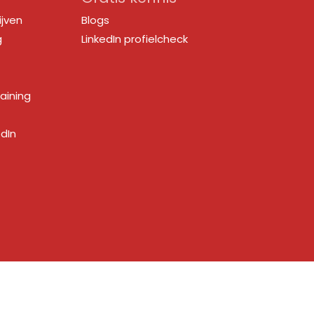
ijven
Blogs
g
LinkedIn profielcheck
raining
edIn