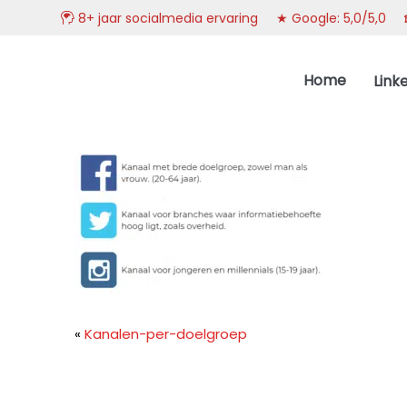
8+ jaar socialmedia ervaring ★ Google: 5,0/5,0
Spring
Door
DoelgroepBereikt.nl
naar
naar
Home
Link
de
de
hoofdnavigatie
hoofd
inhoud
«
Kanalen-per-doelgroep