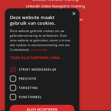
LinkedIn Sales Navigator training
×
LinkedIn sales training
Deze website maakt
Social media training LinkedIn
gebruik van cookies.
LinkedIn expert training
Deze website gebruikt cookies om uw
LinkedIn workshop
gebruikerservaring te verbeteren. Door
LinkedIn cursus
onze website te gebruiken, stemt u in met
alle cookies in overeenstemming met ons
Cursus LinkedIn zakelijk
Cookiebeleid.
Lees verder
TOON ALLE PARTNERS
(1584) →
STRIKT NOODZAKELIJK
Gratis kennis
PRESTATIE
Blogs
TARGETING
LinkedIn profielcheck
FUNCTIONEEL
ALLES ACCEPTEREN