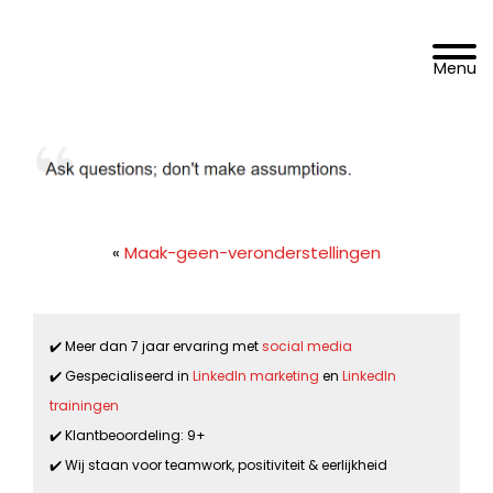
Spring
Door
DoelgroepBereikt.nl
naar
naar
Toggle 
de
de
hoofdnavigatie
hoofd
inhoud
«
Maak-geen-veronderstellingen
✔️ Meer dan 7 jaar ervaring met
social media
✔️ Gespecialiseerd in
LinkedIn marketing
en
LinkedIn
trainingen
✔️ Klantbeoordeling: 9+
✔️ Wij staan voor teamwork, positiviteit & eerlijkheid