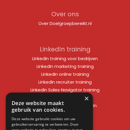
Over ons
Over Doelgroepbereikt.nl
LinkedIn training
LinkedIn training voor bedrijven
LinkedIn marketing training
LinkedIn online training
LinkedIn recruiter training
LinkedIn Sales Navigator training
×
LinkedIn sales training
Deze website maakt
Social media training LinkedIn
gebruik van cookies.
LinkedIn expert training
Deze website gebruikt cookies om uw
LinkedIn workshop
gebruikerservaring te verbeteren. Door
LinkedIn cursus
onze website te gebruiken, stemt u in met