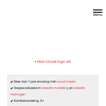
Spring
Door
DoelgroepBereikt.nl
naar
naar
Toggle 
de
de
hoofdnavigatie
hoofd
inhoud
«
Max totaal logo wit
✔️ Meer dan 7 jaar ervaring met
social media
✔️ Gespecialiseerd in
LinkedIn marketing
en
LinkedIn
trainingen
✔️ Klantbeoordeling: 9+