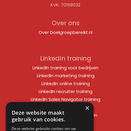
KVK: 70168032
Over ons
Over Doelgroepbereikt.nl
LinkedIn training
LinkedIn training voor bedrijven
LinkedIn marketing training
LinkedIn online training
LinkedIn recruiter training
LinkedIn Sales Navigator training
×
LinkedIn sales training
Deze website maakt
Social media training LinkedIn
gebruik van cookies.
LinkedIn expert training
Deze website gebruikt cookies om uw
LinkedIn workshop