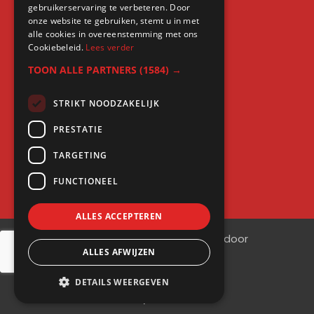
gebruikerservaring te verbeteren. Door
LinkedIn cursus
onze website te gebruiken, stemt u in met
alle cookies in overeenstemming met ons
Cursus LinkedIn zakelijk
Cookiebeleid.
Lees verder
TOON ALLE PARTNERS
(1584) →
STRIKT NOODZAKELIJK
Gratis kennis
PRESTATIE
Blogs
TARGETING
LinkedIn profielcheck
FUNCTIONEEL
ALLES ACCEPTEREN
©
2026
| Website ontwikkeling door
ALLES AFWIJZEN
WEBSITEBEREIKT.NL
DETAILS WEERGEVEN
Privacybeleid
-
AV