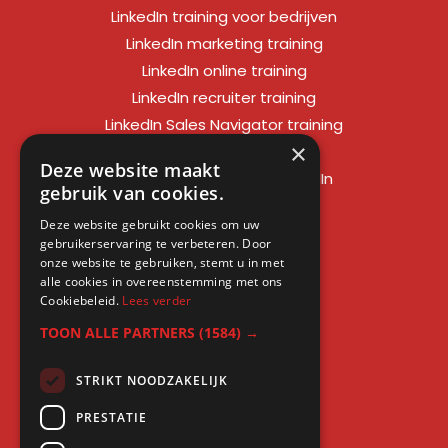
LinkedIn training voor bedrijven
LinkedIn marketing training
LinkedIn online training
LinkedIn recruiter training
LinkedIn Sales Navigator training
×
LinkedIn sales training
Deze website maakt
Social media training LinkedIn
gebruik van cookies.
LinkedIn expert training
Deze website gebruikt cookies om uw
LinkedIn workshop
gebruikerservaring te verbeteren. Door
LinkedIn cursus
onze website te gebruiken, stemt u in met
alle cookies in overeenstemming met ons
Cursus LinkedIn zakelijk
Cookiebeleid.
Lees verder
TOON ALLE PARTNERS
(1584) →
STRIKT NOODZAKELIJK
Gratis kennis
PRESTATIE
Blogs