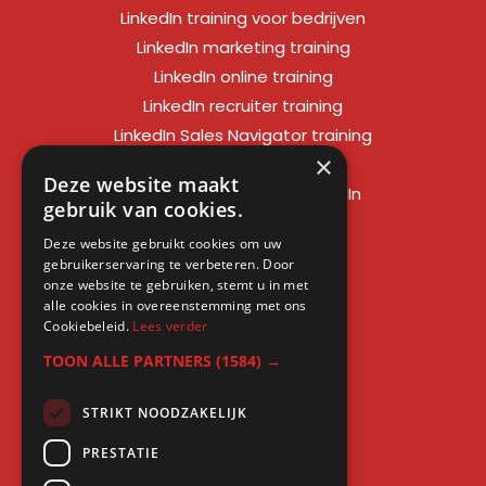
LinkedIn training voor bedrijven
LinkedIn marketing training
LinkedIn online training
LinkedIn recruiter training
LinkedIn Sales Navigator training
×
LinkedIn sales training
Deze website maakt
Social media training LinkedIn
gebruik van cookies.
LinkedIn expert training
Deze website gebruikt cookies om uw
LinkedIn workshop
gebruikerservaring te verbeteren. Door
LinkedIn cursus
onze website te gebruiken, stemt u in met
alle cookies in overeenstemming met ons
Cursus LinkedIn zakelijk
Cookiebeleid.
Lees verder
TOON ALLE PARTNERS
(1584) →
STRIKT NOODZAKELIJK
Gratis kennis
PRESTATIE
Blogs