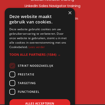
LinkedIn Sales Navigator training
×
LinkedIn sales training
Deze website maakt
Social media training LinkedIn
gebruik van cookies.
LinkedIn expert training
Deze website gebruikt cookies om uw
LinkedIn workshop
gebruikerservaring te verbeteren. Door
LinkedIn cursus
onze website te gebruiken, stemt u in met
alle cookies in overeenstemming met ons
Cursus LinkedIn zakelijk
Cookiebeleid.
Lees verder
TOON ALLE PARTNERS
(1584) →
STRIKT NOODZAKELIJK
Gratis kennis
PRESTATIE
Blogs
TARGETING
LinkedIn profielcheck
FUNCTIONEEL
ALLES ACCEPTEREN