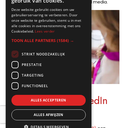
gebruik van cookies.
genereren van leads dan andere social media.
Deze website gebruikt cookies om uw
gebruikerservaring te verbeteren. Door
onze website te gebruiken, stemt u in met
alle cookies in overeenstemming met ons
Cookiebeleid.
Lees verder
TOON ALLE PARTNERS
(1584) →
STRIKT NOODZAKELIJK
PRESTATIE
TARGETING
FUNCTIONEEL
Beginnen met LinkedIn
ALLES ACCEPTEREN
marketing.
ALLES AFWIJZEN
DETAILS WEERGEVEN