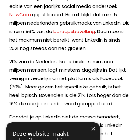
editie van een jaarlijks social media onderzoek
NewCom
gepubliceerd. Hieruit blijkt dat ruim 5
miljoen Nederlanders gebruikmaakt van LinkedIn. Dit
is ruim 56% van de
beroepsbevolking
. Daarmee is
het maximum niet bereikt, want LinkedIn is sinds
2021 nog steeds aan het groeien.
21% van de Nederlandse gebruikers, ruim een
miljoen mensen, logt minstens dagelijks in. Dat lijkt
weinig in vergelijking met platforms als Facebook
(70%). Maar gezien het specifieke gebruik, is het
heel logisch. Bovendien is die 21% fors hoger dan de
16% die een jaar eerder werd gerapporteerd.
Doordat je op LinkedIn niet de massa benadert,
maar een zorgvuldige selectie klanten is LinkedIn
×
Deze website maakt
(volgens Social Pilot) 227% effectiever in het